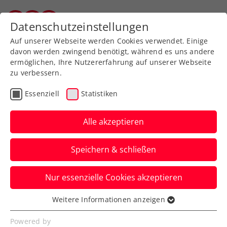
Zurück zur Newsübersicht
Datenschutzeinstellungen
Vorarlberger Tennisverband
Auf unserer Webseite werden Cookies verwendet. Einige
davon werden zwingend benötigt, während es uns andere
ermöglichen, Ihre Nutzererfahrung auf unserer Webseite
zu verbessern.
Turniere
ATP
Essenziell
Statistiken
Erste Bank Open:
Viertelfinale mit neuen
Alle akzeptieren
Gesichtern
Speichern & schließen
Jack Draper, Tomás Machác und Jakub
Nur essenzielle Cookies akzeptieren
Mensík stehen beim ATP-Turnier in Wien
unter den letzten Acht.
Weitere Informationen anzeigen
Essenziell
Verfasst von: Manuel Wachta, 24.10.2024
Essenzielle Cookies werden für grundlegende
Powered by