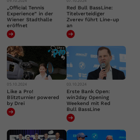
09.10.2024
07.10.2024
„Official Tennis
Red Bull BassLine:
Experience“ in der
Titelverteidiger
Wiener Stadthalle
Zverev führt Line-up
eröffnet
an
05.10.2024
03.10.2024
Like a Pro!
Erste Bank Open:
Blitzturnier powered
win2day Opening
by Drei
Weekend mit Red
Bull BassLine