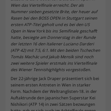
Wien das Viertelfinale erreicht. Der als
Dieser Wert speichert Ihre Consent-
Nummer sieben gesetzte Brite, der heuer auf
Einstellungen. Unter anderem eine
zufällig generierte ID, für die
Rasen bei den BOSS OPEN in Stuttgart seinen
Zweck
historische Speicherung Ihrer
ersten ATP-Titel geholt und es bei den US
vorgenommen Einstellungen, falls der
Open in New York bis ins Semifinale geschafft
Webseiten-Betreiber dies eingestellt
hatte, besiegte am Donnerstag in der Runde
hat.
der letzten 16 den Italiener Luciano Darderi
(ATP 42) mit 7:5, 6:1. Mit den beiden Tschechen
Tomás Machác und Jakub Mensík sind noch
zwei weitere Spieler erstmals ins Viertelfinale
des Wiener Tennishighlights vorgestoßen.
Der 22-jährige Jack Draper präsentiert sich bei
seinem ersten Antreten in Wien in starker
Form. Nachdem der Weltranglisten-18. in der
Auftaktrunde den japanischen Superstar Kei
Nishikori (ATP 14) in zwei Sätzen bezwungen
hatte, gab er sich auch im Achtelfinale gegen