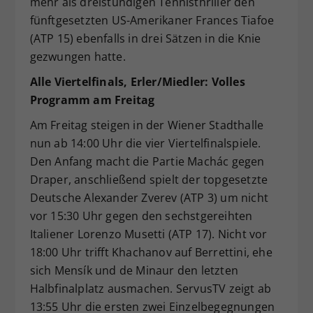
mehr als dreistündigen Tennisthriller den
fünftgesetzten US-Amerikaner Frances Tiafoe
(ATP 15) ebenfalls in drei Sätzen in die Knie
gezwungen hatte.
Alle Viertelfinals, Erler/Miedler: Volles
Programm am Freitag
Am Freitag steigen in der Wiener Stadthalle
nun ab 14:00 Uhr die vier Viertelfinalspiele.
Den Anfang macht die Partie Machác gegen
Draper, anschließend spielt der topgesetzte
Deutsche Alexander Zverev (ATP 3) um nicht
vor 15:30 Uhr gegen den sechstgereihten
Italiener Lorenzo Musetti (ATP 17). Nicht vor
18:00 Uhr trifft Khachanov auf Berrettini, ehe
sich Mensík und de Minaur den letzten
Halbfinalplatz ausmachen. ServusTV zeigt ab
13:55 Uhr die ersten zwei Einzelbegegnungen