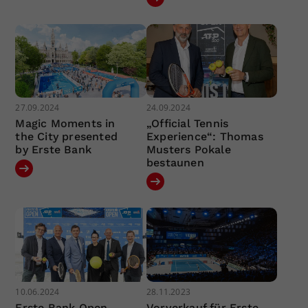
27.09.2024
24.09.2024
Magic Moments in
„Official Tennis
the City presented
Experience“: Thomas
by Erste Bank
Musters Pokale
bestaunen
10.06.2024
28.11.2023
Erste Bank Open
Vorverkauf für Erste