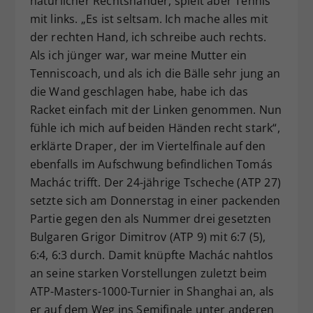
natürlicher Rechtshänder, spielt aber Tennis
mit links. „Es ist seltsam. Ich mache alles mit
der rechten Hand, ich schreibe auch rechts.
Als ich jünger war, war meine Mutter ein
Tenniscoach, und als ich die Bälle sehr jung an
die Wand geschlagen habe, habe ich das
Racket einfach mit der Linken genommen. Nun
fühle ich mich auf beiden Händen recht stark“,
erklärte Draper, der im Viertelfinale auf den
ebenfalls im Aufschwung befindlichen Tomás
Machác trifft. Der 24-jährige Tscheche (ATP 27)
setzte sich am Donnerstag in einer packenden
Partie gegen den als Nummer drei gesetzten
Bulgaren Grigor Dimitrov (ATP 9) mit 6:7 (5),
6:4, 6:3 durch. Damit knüpfte Machác nahtlos
an seine starken Vorstellungen zuletzt beim
ATP-Masters-1000-Turnier in Shanghai an, als
er auf dem Weg ins Semifinale unter anderen