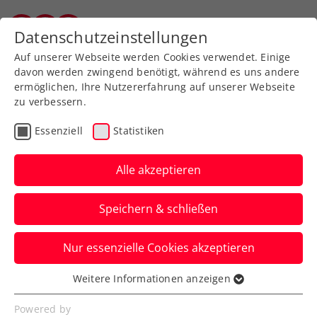
Zurück zur Newsübersicht
Datenschutzeinstellungen
Vorarlberger Tennisverband
Auf unserer Webseite werden Cookies verwendet. Einige
davon werden zwingend benötigt, während es uns andere
ermöglichen, Ihre Nutzererfahrung auf unserer Webseite
zu verbessern.
Turniere
ATP
Essenziell
Statistiken
Erste Bank Open: Zverev
stürmt ins Viertelfinale
Alle akzeptieren
Der Weltranglistendritte aus Deutschland
Speichern & schließen
bleibt beim ATP-500-Turnier in Wien
weiter ohne Satzverlust.
Nur essenzielle Cookies akzeptieren
Verfasst von: Presseaussendung / Redaktion, 23.10.2024
Weitere Informationen anzeigen
Essenziell
Essenzielle Cookies werden für grundlegende
Powered by