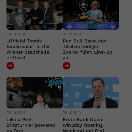
09.10.2024
07.10.2024
„Official Tennis
Red Bull BassLine:
Experience“ in der
Titelverteidiger
Wiener Stadthalle
Zverev führt Line-up
eröffnet
an
05.10.2024
03.10.2024
Like a Pro!
Erste Bank Open:
Blitzturnier powered
win2day Opening
by Drei
Weekend mit Red