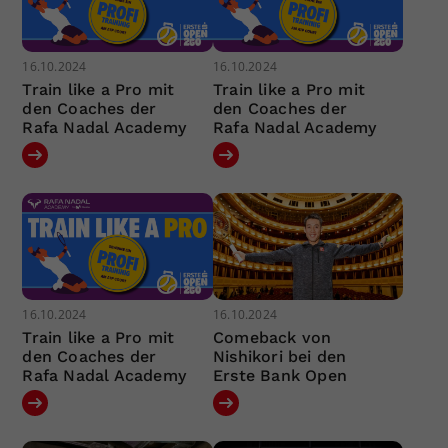
16.10.2024
16.10.2024
Train like a Pro mit
Train like a Pro mit
den Coaches der
den Coaches der
Rafa Nadal Academy
Rafa Nadal Academy
16.10.2024
16.10.2024
Train like a Pro mit
Comeback von
den Coaches der
Nishikori bei den
Rafa Nadal Academy
Erste Bank Open