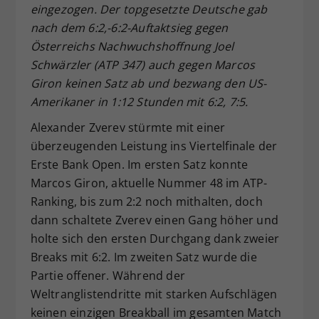
eingezogen. Der topgesetzte Deutsche gab
Dieser Wert speichert Ihre Consent-
nach dem 6:2,-6:2-Auftaktsieg gegen
Einstellungen. Unter anderem eine
Österreichs Nachwuchshoffnung Joel
zufällig generierte ID, für die
Schwärzler (ATP 347) auch gegen Marcos
Zweck
historische Speicherung Ihrer
vorgenommen Einstellungen, falls der
Giron keinen Satz ab und bezwang den US-
Webseiten-Betreiber dies eingestellt
Amerikaner in 1:12 Stunden mit 6:2, 7:5.
hat.
Alexander Zverev stürmte mit einer
überzeugenden Leistung ins Viertelfinale der
Erste Bank Open. Im ersten Satz konnte
Marcos Giron, aktuelle Nummer 48 im ATP-
Ranking, bis zum 2:2 noch mithalten, doch
dann schaltete Zverev einen Gang höher und
holte sich den ersten Durchgang dank zweier
Breaks mit 6:2. Im zweiten Satz wurde die
Partie offener. Während der
Weltranglistendritte mit starken Aufschlägen
keinen einzigen Breakball im gesamten Match