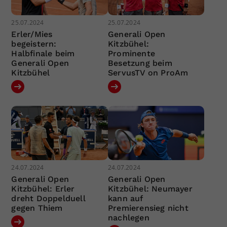
25.07.2024
25.07.2024
Erler/Mies
Generali Open
begeistern:
Kitzbühel:
Halbfinale beim
Prominente
Generali Open
Besetzung beim
Kitzbühel
ServusTV on ProAm
24.07.2024
24.07.2024
Generali Open
Generali Open
Kitzbühel: Erler
Kitzbühel: Neumayer
dreht Doppelduell
kann auf
gegen Thiem
Premierensieg nicht
nachlegen