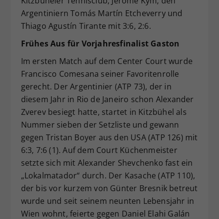
Kitzbüheler Tennisclub, Jérome Kym, den
Argentiniern Tomás Martín Etcheverry und
Thiago Agustín Tirante mit 3:6, 2:6.
Frühes Aus für Vorjahresfinalist Gaston
Im ersten Match auf dem Center Court wurde
Francisco Comesana seiner Favoritenrolle
gerecht. Der Argentinier (ATP 73), der in
diesem Jahr in Rio de Janeiro schon Alexander
Zverev besiegt hatte, startet in Kitzbühel als
Nummer sieben der Setzliste und gewann
gegen Tristan Boyer aus den USA (ATP 126) mit
6:3, 7:6 (1). Auf dem Court Küchenmeister
setzte sich mit Alexander Shevchenko fast ein
„Lokalmatador“ durch. Der Kasache (ATP 110),
der bis vor kurzem von Günter Bresnik betreut
wurde und seit seinem neunten Lebensjahr in
Wien wohnt, feierte gegen Daniel Elahi Galán