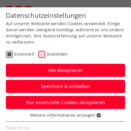
Zurück zur Newsübersicht
Datenschutzeinstellungen
Vorarlberger Tennisverband
Auf unserer Webseite werden Cookies verwendet. Einige
davon werden zwingend benötigt, während es uns andere
ermöglichen, Ihre Nutzererfahrung auf unserer Webseite
zu verbessern.
Turniere
ATP
Essenziell
Statistiken
Generali Open Kitzbühel:
Schwärzler sorgt für
Alle akzeptieren
Lichtblicke an
Speichern & schließen
regnerischem Tag
Nur essenzielle Cookies akzeptieren
… und scheidet beim ATP-Heimspiel
dennoch knapp aus. Der Dienstag steht
Weitere Informationen anzeigen
Essenziell
im Zeichen der Österreicher.
Essenzielle Cookies werden für grundlegende
Powered by