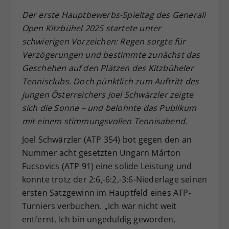
Dieser Wert speichert Ihre Consent-
Der erste Hauptbewerbs-Spieltag des Generali
Einstellungen. Unter anderem eine
Open Kitzbühel 2025 startete unter
zufällig generierte ID, für die
schwierigen Vorzeichen:
Regen sorgte f
ür
Zweck
historische Speicherung Ihrer
Verz
ögerungen und bestimmte zun
ächst das
vorgenommen Einstellungen, falls der
Geschehen auf den Pl
ätzen des Kitzbüheler
Webseiten-Betreiber dies eingestellt
hat.
Tennisclubs. Doch p
ünktlich zum Auftritt des
jungen
Österreichers Joel Schw
ärzler zeigte
sich die Sonne
– und belohnte das Publikum
mit einem stimmungsvollen Tennisabend.
Joel Schwärzler (ATP 354) bot gegen den an
Nummer acht gesetzten Ungarn Márton
Fucsovics (ATP 91) eine solide Leistung und
konnte trotz der 2:6,-6:2,-3:6-Niederlage seinen
ersten Satzgewinn im Hauptfeld eines ATP-
Turniers verbuchen. „Ich war nicht weit
entfernt. Ich bin ungeduldig geworden,