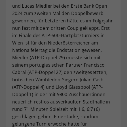
und Lucas Miedler bei den Erste Bank Open
Dieser Wert speichert Ihre Consent-
2024 zum zweiten Mal den Doppelbewerb
Einstellungen. Unter anderem eine
zufällig generierte ID, für die
gewonnen, für Letzteren hätte es im Folgejahr
Zweck
historische Speicherung Ihrer
nun fast mit dem dritten Coup geklappt. Erst
vorgenommen Einstellungen, falls der
im Finale des ATP-500-Hartplatzturniers in
Webseiten-Betreiber dies eingestellt
Wien ist für den Niederösterreicher am
hat.
Nationalfeiertag die Endstation gewesen.
Miedler (ATP-Doppel 29) musste sich mit
seinem portugiesischen Partner Francisco
Cabral (ATP-Doppel 27) den zweitgesetzten,
britischen Wimbledon-Siegern Julian Cash
(ATP-Doppel 4) und Lloyd Glasspool (ATP-
Doppel 1) in der mit 9800 Zuschauer:innen
neuerlich restlos ausverkauften Stadthalle in
rund 71 Minuten Spielzeit mit 1:6, 6:7 (6)
geschlagen geben. Eine starke, rundum
gelungene Turnierwoche hatte für