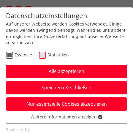
Zurück zur Newsübersicht
Datenschutzeinstellungen
Vorarlberger Tennisverband
Auf unserer Webseite werden Cookies verwendet. Einige
davon werden zwingend benötigt, während es uns andere
ermöglichen, Ihre Nutzererfahrung auf unserer Webseite
zu verbessern.
ATP
Turniere
Essenziell
Statistiken
Erste Bank Open: Miedler
verpasst historische 3.
Alle akzeptieren
Wien-Doppelkrone
Speichern & schließen
Das ÖTV-Ass muss sich beim ATP-
Nur essenzielle Cookies akzeptieren
Heimspiel nach einer Topwoche mit
Francisco Cabral im Endspiel beugen.
Weitere Informationen anzeigen
Essenziell
Verfasst von: Manuel Wachta, 26.10.2025
Essenzielle Cookies werden für grundlegende
Powered by