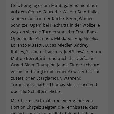
Heiß her ging es am Montagabend nicht nur
Dieser Wert speichert Ihre Consent-
auf dem Centre Court der Wiener Stadthalle,
Einstellungen. Unter anderem eine
zufällig generierte ID, für die
sondern auch in der Küche: Beim „Wiener
Zweck
historische Speicherung Ihrer
Schnitzel Open“ bei Plachutta in der Wollzeile
vorgenommen Einstellungen, falls der
wagten sich die Turnierstars der Erste Bank
Webseiten-Betreiber dies eingestellt
Open an die Pfannen. Mit dabei: Filip Misolic,
hat.
Lorenzo Musetti, Lucas Miedler, Andrey
Rublev, Stefanos Tsitsipas, Joel Schwärzler und
Matteo Berrettini – und auch der vierfache
Grand-Slam-Champion Jannik Sinner schaute
vorbei und sorgte mit seiner Anwesenheit für
zusätzlichen Starglamour. Während
Turnierbotschafter Thomas Muster prüfend
über die Schultern blickte.
Mit Charme, Schmäh und einer gehörigen
Portion Ehrgeiz zeigten die Tennisasse, dass
sie nicht nur auf dem Platz Talent besitzen.