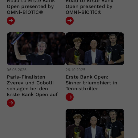
Road to Erste Bank
Road to Erste Bank
Open presented by
Open presented by
OMNi-BiOTiC®
OMNi-BiOTiC®
06.06.2026
26.10.2025
Paris-Finalisten
Erste Bank Open:
Zverev und Cobolli
Sinner triumphiert in
schlagen bei den
Tennisthriller
Erste Bank Open auf