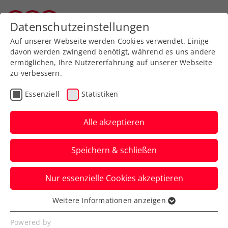
Zurück zur Newsübersicht
Datenschutzeinstellungen
Vorarlberger Tennisverband
Auf unserer Webseite werden Cookies verwendet. Einige
davon werden zwingend benötigt, während es uns andere
ermöglichen, Ihre Nutzererfahrung auf unserer Webseite
zu verbessern.
ATP
Turniere
Essenziell
Statistiken
Wiener Schnitzel Open –
wenn Tennisstars den
Alle akzeptieren
Kochlöffel schwingen
Speichern & schließen
Nicht nur zuletzt das KURIER Austria Davis
Nur essenzielle Cookies akzeptieren
Cup Team, sondern auch weitere Erste-
Bank-Open-Stars kochen auf.
Weitere Informationen anzeigen
Essenziell
Verfasst von: Presseaussendung / Redaktion, 21.10.2025
Essenzielle Cookies werden für grundlegende
Powered by