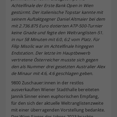
Achtelfinale der Erste Bank Open in Wien
Dieser Wert speichert Ihre Consent-
gestürmt. Der italienische Topstar kannte mit
Einstellungen. Unter anderem eine
zufällig generierte ID, für die
seinem Auftaktgegner Daniel Altmaier bei dem
Zweck
historische Speicherung Ihrer
mit 2.736.875 Euro dotierten ATP-500-Turnier
vorgenommen Einstellungen, falls der
keine Gnade und fegte den Weltranglisten-51.
Webseiten-Betreiber dies eingestellt
in nur 58 Minuten mit 6:0, 6:2 vom Platz. Für
hat.
Filip Misolic war im Achtelfinale hingegen
Endstation. Der letzte im Hauptbewerb
vertretene Österreicher musste sich gegen
den als Nummer drei gesetzten Australier Alex
de Minaur mit 4:6, 4:6 geschlagen geben.
9800 Zuschauer:innen in der restlos
ausverkauften Wiener Stadthalle bereiteten
Jannik Sinner einen euphorischen Empfang,
für den sich der aktuelle Weltranglistenzweite
mit einer überragenden Vorstellung bedankte.
Der Wien-Sieger des Jahres 2023 brachte