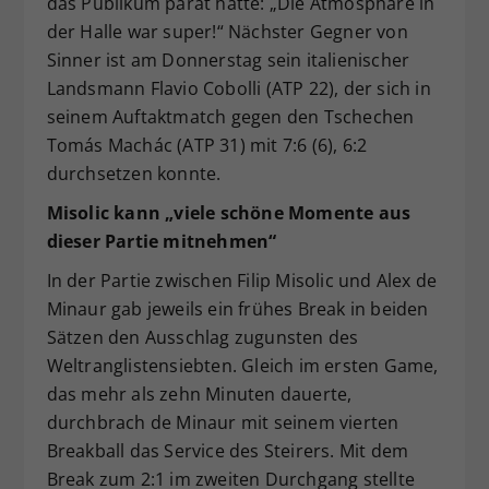
das Publikum parat hatte: „Die Atmosphäre in
der Halle war super!“ Nächster Gegner von
Sinner ist am Donnerstag sein italienischer
Landsmann Flavio Cobolli (ATP 22), der sich in
seinem Auftaktmatch gegen den Tschechen
Tomás Machác (ATP 31) mit 7:6 (6), 6:2
durchsetzen konnte.
Misolic kann „viele schöne Momente aus
dieser Partie mitnehmen“
In der Partie zwischen Filip Misolic und Alex de
Minaur gab jeweils ein frühes Break in beiden
Sätzen den Ausschlag zugunsten des
Weltranglistensiebten. Gleich im ersten Game,
das mehr als zehn Minuten dauerte,
durchbrach de Minaur mit seinem vierten
Breakball das Service des Steirers. Mit dem
Break zum 2:1 im zweiten Durchgang stellte