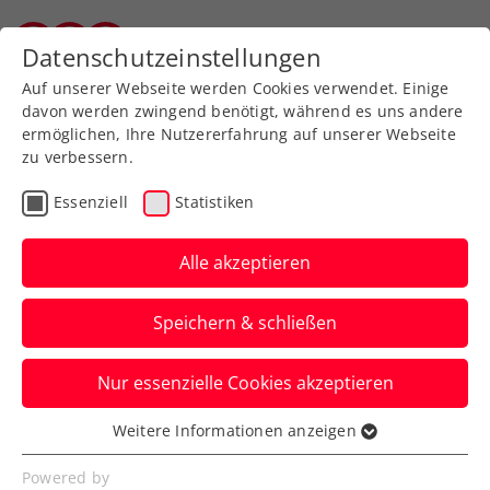
Zurück zur Newsübersicht
Datenschutzeinstellungen
Vorarlberger Tennisverband
Auf unserer Webseite werden Cookies verwendet. Einige
davon werden zwingend benötigt, während es uns andere
ermöglichen, Ihre Nutzererfahrung auf unserer Webseite
zu verbessern.
ATP
Turniere
Essenziell
Statistiken
Erste Bank Open: Misolic
wehrt sich gegen de
Alle akzeptieren
Minaur tapfer
Speichern & schließen
Doch auch Österreichs Nummer eins
Nur essenzielle Cookies akzeptieren
beißt sich beim ATP-Turnier in Wien am
„Aussie“ die Zähne aus.
Weitere Informationen anzeigen
Essenziell
Verfasst von: Presseaussendung / Redaktion, 22.10.2025
Essenzielle Cookies werden für grundlegende
Powered by