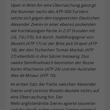
Open in Wien für eine Überraschung gesorgt.
Dieser Wert speichert Ihre Consent-
Die Nummer sechs des ATP-500-Turniers
Einstellungen. Unter anderem eine
zufällig generierte ID, für die
setzte sich gegen den topgesetzten Deutschen
Zweck
historische Speicherung Ihrer
Alexander Zverev in einer ebenso packenden
vorgenommen Einstellungen, falls der
wie hochklassigen Partie in 2:37 Stunden mit
Webseiten-Betreiber dies eingestellt
2:6, 7:6 (7/5), 6:4 durch. Halbfinalgegner von
hat.
Musetti (ATP 17) ist der Brite Jack Draper (ATP
18), der den Tschechen Tomás Machác (ATP
27) ebenfalls in drei Sätzen bezwang. Das
zweite Semifinalmatch bestreiten der Russe
Karen Khachanov (ATP 24) und der Australier
Alex de Minaur (ATP 10).
Im ersten Satz der Partie zwischen Alexander
Zverev und Lorenzo Musetti deutete nichts auf
eine Überraschung hin. Der
Weltranglistendritte Zverev agierte souverän
und druckvoll, nahm seinem Gegner zweimal