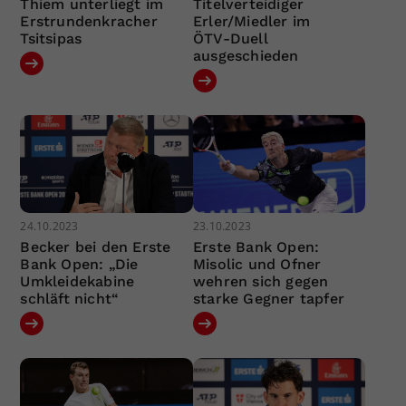
Thiem unterliegt im
Titelverteidiger
Erstrundenkracher
Erler/Miedler im
Tsitsipas
ÖTV-Duell
ausgeschieden
24.10.2023
23.10.2023
Becker bei den Erste
Erste Bank Open:
Bank Open: „Die
Misolic und Ofner
Umkleidekabine
wehren sich gegen
schläft nicht“
starke Gegner tapfer