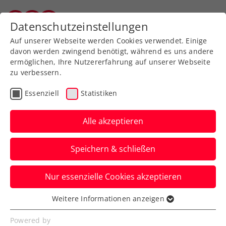
Zurück zur Newsübersicht
Datenschutzeinstellungen
Vorarlberger Tennisverband
Auf unserer Webseite werden Cookies verwendet. Einige
davon werden zwingend benötigt, während es uns andere
ermöglichen, Ihre Nutzererfahrung auf unserer Webseite
zu verbessern.
Turniere
ATP
Essenziell
Statistiken
Erste Bank Open: Musetti
überrascht mit Sieg über
Alle akzeptieren
Zverev
Speichern & schließen
Der Italiener eliminiert im Viertelfinale
Nur essenzielle Cookies akzeptieren
nach Satzrückstand die Nummer eins des
ATP-Turniers in Wien.
Weitere Informationen anzeigen
Essenziell
Verfasst von: Presseaussendung / Redaktion, 26.10.2024
Essenzielle Cookies werden für grundlegende
Powered by