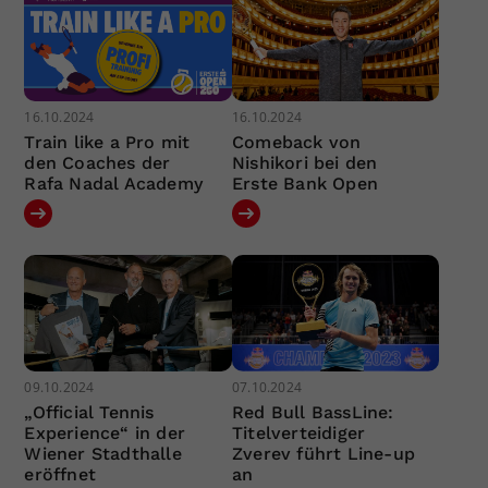
16.10.2024
16.10.2024
Train like a Pro mit
Comeback von
den Coaches der
Nishikori bei den
Rafa Nadal Academy
Erste Bank Open
09.10.2024
07.10.2024
„Official Tennis
Red Bull BassLine:
Experience“ in der
Titelverteidiger
Wiener Stadthalle
Zverev führt Line-up
eröffnet
an