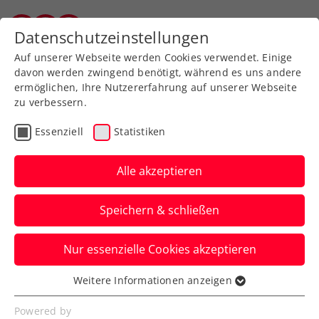
Zurück zur Newsübersicht
Datenschutzeinstellungen
Vorarlberger Tennisverband
Auf unserer Webseite werden Cookies verwendet. Einige
davon werden zwingend benötigt, während es uns andere
ermöglichen, Ihre Nutzererfahrung auf unserer Webseite
zu verbessern.
ATP
Turniere
Essenziell
Statistiken
Erste Bank Open: Sinner
triumphiert in
Alle akzeptieren
Tennisthriller
Speichern & schließen
Der Südtiroler holt im Finale gegen
Nur essenzielle Cookies akzeptieren
Alexander Zverev seinen zweiten Titel
beim ATP-500-Turnier in Wien.
Weitere Informationen anzeigen
Essenziell
Verfasst von: Presseaussendung / Redaktion, 26.10.2025
Essenzielle Cookies werden für grundlegende
Powered by