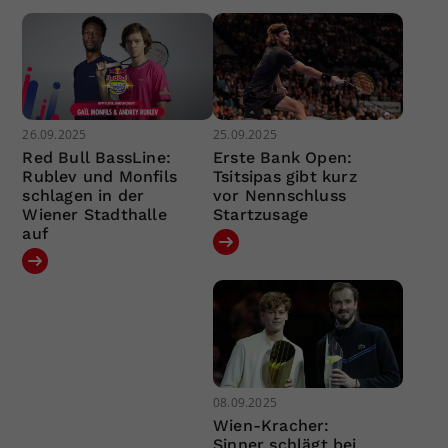
26.09.2025
25.09.2025
Red Bull BassLine:
Erste Bank Open:
Rublev und Monfils
Tsitsipas gibt kurz
schlagen in der
vor Nennschluss
Wiener Stadthalle
Startzusage
auf
08.09.2025
Wien-Kracher:
Sinner schlägt bei