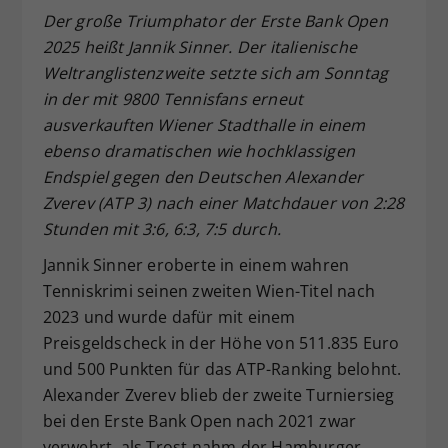
Der große Triumphator der Erste Bank Open
Dieser Wert speichert Ihre Consent-
2025 heißt Jannik Sinner. Der italienische
Einstellungen. Unter anderem eine
zufällig generierte ID, für die
Weltranglistenzweite setzte sich am Sonntag
Zweck
historische Speicherung Ihrer
in der mit 9800 Tennisfans erneut
vorgenommen Einstellungen, falls der
ausverkauften Wiener Stadthalle in einem
Webseiten-Betreiber dies eingestellt
ebenso dramatischen wie hochklassigen
hat.
Endspiel gegen den Deutschen Alexander
Zverev (ATP 3) nach einer Matchdauer von 2:28
Stunden mit 3:6, 6:3, 7:5 durch.
Jannik Sinner eroberte in einem wahren
Tenniskrimi seinen zweiten Wien-Titel nach
2023 und wurde dafür mit einem
Preisgeldscheck in der Höhe von 511.835 Euro
und 500 Punkten für das ATP-Ranking belohnt.
Alexander Zverev blieb der zweite Turniersieg
bei den Erste Bank Open nach 2021 zwar
verwehrt, als Trost nahm der Hamburger