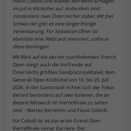
Flavio Cobolli und Matteo Berrettini schlagen
Dieser Wert speichert Ihre Consent-
im Juli in Kitzbühel auf. Außerdem sind
Einstellungen. Unter anderem eine
mindestens zwei Österreicher dabei: Mit Joel
zufällig generierte ID, für die
Schwärzler gibt es eine längerfristige
Zweck
historische Speicherung Ihrer
Vereinbarung. Für Sebastian Ofner ist
vorgenommen Einstellungen, falls der
ebenfalls eine Wildcard reserviert, sollte er
Webseiten-Betreiber dies eingestellt
hat.
diese benötigen.
Mit Blick auf die derzeit stattfindenden French
Open steigt auch die Vorfreude auf
Österreichs größtes Sandplatzspektakel, dem
Generali Open Kitzbühel von 18. bis 25. Juli
2026. In der Gamsstadt richtet sich der Fokus
derzeit besonders auf zwei Italiener, die an
diesem Mittwoch im Viertelfinale zu sehen
sind – Matteo Berrettini und Flavio Cobolli.
Für Cobolli ist es das erste Grand-Slam-
Viertelfinale seiner Karriere. Der