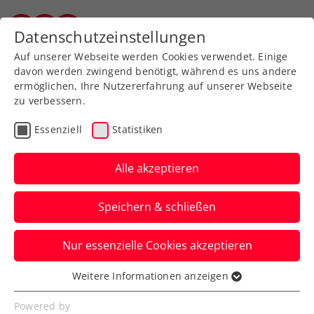
Zurück zur Newsübersicht
Datenschutzeinstellungen
Vorarlberger Tennisverband
Auf unserer Webseite werden Cookies verwendet. Einige
davon werden zwingend benötigt, während es uns andere
ermöglichen, Ihre Nutzererfahrung auf unserer Webseite
zu verbessern.
ATP
Turniere
Essenziell
Statistiken
2 Roland-Garros-
Viertelfinalisten kommen
Alle akzeptieren
zum Generali Open
Speichern & schließen
Kitzbühel
Nur essenzielle Cookies akzeptieren
Zwei Hauptbewerbs-Wildcards für das
ATP-250-Turnier in Tirol stehen indes
Weitere Informationen anzeigen
Essenziell
schon fest und gehen an Österreicher.
Essenzielle Cookies werden für grundlegende
Powered by