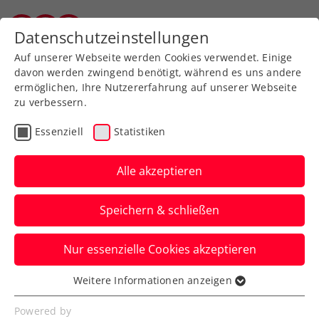
Zurück zur Newsübersicht
Datenschutzeinstellungen
Vorarlberger Tennisverband
Auf unserer Webseite werden Cookies verwendet. Einige
davon werden zwingend benötigt, während es uns andere
ermöglichen, Ihre Nutzererfahrung auf unserer Webseite
zu verbessern.
Turniere
ATP
Essenziell
Statistiken
Generali Open Kitzbühel:
Schwärzler sorgt für
Alle akzeptieren
Lichtblicke an
Speichern & schließen
regnerischem Tag
Nur essenzielle Cookies akzeptieren
… und scheidet beim ATP-Heimspiel
dennoch knapp aus. Der Dienstag steht
Weitere Informationen anzeigen
Essenziell
im Zeichen der Österreicher.
Essenzielle Cookies werden für grundlegende
Powered by