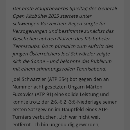
Dieser Wert speichert Ihre Consent-
Der erste Hauptbewerbs-Spieltag des Generali
Einstellungen. Unter anderem eine
Open Kitzbühel 2025 startete unter
zufällig generierte ID, für die
schwierigen Vorzeichen:
Regen sorgte f
ür
Zweck
historische Speicherung Ihrer
Verz
ögerungen und bestimmte zun
ächst das
vorgenommen Einstellungen, falls der
Geschehen auf den Pl
ätzen des Kitzbüheler
Webseiten-Betreiber dies eingestellt
hat.
Tennisclubs. Doch p
ünktlich zum Auftritt des
jungen
Österreichers Joel Schw
ärzler zeigte
sich die Sonne
– und belohnte das Publikum
mit einem stimmungsvollen Tennisabend.
Joel Schwärzler (ATP 354) bot gegen den an
Nummer acht gesetzten Ungarn Márton
Fucsovics (ATP 91) eine solide Leistung und
konnte trotz der 2:6,-6:2,-3:6-Niederlage seinen
ersten Satzgewinn im Hauptfeld eines ATP-
Turniers verbuchen. „Ich war nicht weit
entfernt. Ich bin ungeduldig geworden,