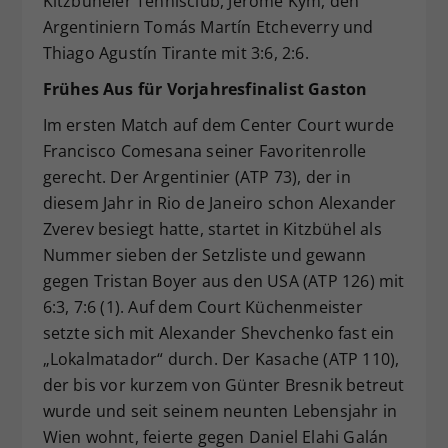
Kitzbüheler Tennisclub, Jérome Kym, den
Argentiniern Tomás Martín Etcheverry und
Thiago Agustín Tirante mit 3:6, 2:6.
Frühes Aus für Vorjahresfinalist Gaston
Im ersten Match auf dem Center Court wurde
Francisco Comesana seiner Favoritenrolle
gerecht. Der Argentinier (ATP 73), der in
diesem Jahr in Rio de Janeiro schon Alexander
Zverev besiegt hatte, startet in Kitzbühel als
Nummer sieben der Setzliste und gewann
gegen Tristan Boyer aus den USA (ATP 126) mit
6:3, 7:6 (1). Auf dem Court Küchenmeister
setzte sich mit Alexander Shevchenko fast ein
„Lokalmatador“ durch. Der Kasache (ATP 110),
der bis vor kurzem von Günter Bresnik betreut
wurde und seit seinem neunten Lebensjahr in
Wien wohnt, feierte gegen Daniel Elahi Galán