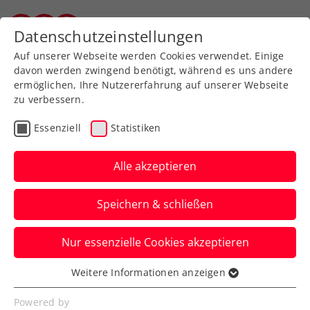
Zurück zur Newsübersicht
Datenschutzeinstellungen
Vorarlberger Tennisverband
Auf unserer Webseite werden Cookies verwendet. Einige
davon werden zwingend benötigt, während es uns andere
ermöglichen, Ihre Nutzererfahrung auf unserer Webseite
zu verbessern.
Turniere
ATP
Essenziell
Statistiken
Generali Open Kitzbühel:
Misolic hält Österreichs
Alle akzeptieren
Fahne hoch
Speichern & schließen
Sebastian Ofner und Lukas Neumayer
Nur essenzielle Cookies akzeptieren
scheiden beim ATP-Heimturnier in Tirol
im Einzel hingegen aus.
Weitere Informationen anzeigen
Essenziell
Verfasst von: Presseaussendung / Redaktion, 22.07.2025
Essenzielle Cookies werden für grundlegende
Powered by