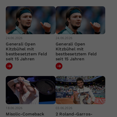
24.06.2026
24.06.2026
Generali Open
Generali Open
Kitzbühel mit
Kitzbühel mit
bestbesetztem Feld
bestbesetztem Feld
seit 15 Jahren
seit 15 Jahren
18.06.2026
03.06.2026
Misolic-Comeback
2 Roland-Garros-