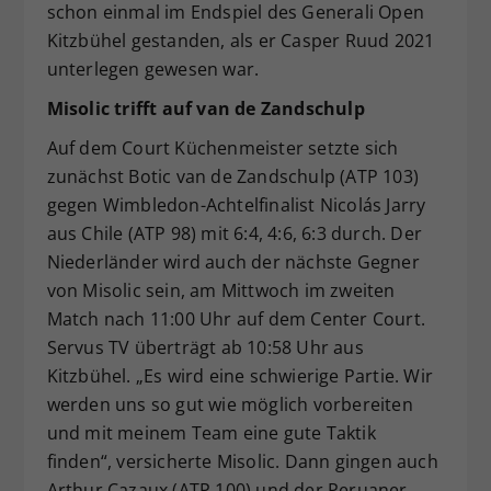
schon einmal im Endspiel des Generali Open
Kitzbühel gestanden, als er Casper Ruud 2021
unterlegen gewesen war.
Misolic trifft auf van de Zandschulp
Auf dem Court Küchenmeister setzte sich
zunächst Botic van de Zandschulp (ATP 103)
gegen Wimbledon-Achtelfinalist Nicolás Jarry
aus Chile (ATP 98) mit 6:4, 4:6, 6:3 durch. Der
Niederländer wird auch der nächste Gegner
von Misolic sein, am Mittwoch im zweiten
Match nach 11:00 Uhr auf dem Center Court.
Servus TV überträgt ab 10:58 Uhr aus
Kitzbühel. „Es wird eine schwierige Partie. Wir
werden uns so gut wie möglich vorbereiten
und mit meinem Team eine gute Taktik
finden“, versicherte Misolic. Dann gingen auch
Arthur Cazaux (ATP 100) und der Peruaner