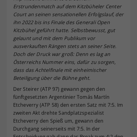
Erstrundenmatch auf dem Kitzbüheler Center
Dieser Wert speichert Ihre Consent-
Court an seinen sensationellen Erfolgslauf, der
Einstellungen. Unter anderem eine
zufällig generierte ID, für die
ihn 2022 bis ins Finale des Generali Open
Zweck
historische Speicherung Ihrer
Kitzbühel geführt hatte. Selbstbewusst, gut
vorgenommen Einstellungen, falls der
gelaunt und mit dem Publikum vor
Webseiten-Betreiber dies eingestellt
ausverkauften Rängen stets an seiner Seite.
hat.
Doch der Druck war groß: Denn es lag an
Österreichs Nummer eins, dafür zu sorgen,
dass das Achtelfinale mit einheimischer
Beteiligung über die Bühne geht.
Der Steirer (ATP 97) gewann gegen den
fünftgesetzten Argentinier Tomás Martín
Etcheverry (ATP 58) den ersten Satz mit 7:5. Im
zweiten Akt drehte Sandplatzspezialist
Etcheverry den Spieß um, gewann den
Durchgang seinerseits mit 7:5. In der
Entscheidung gab dann das Break zum 4:2 den