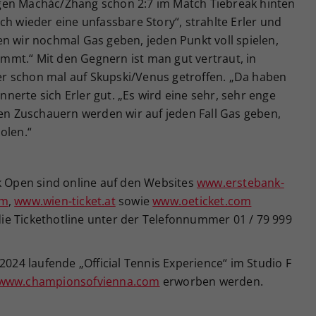
gen Machác/Zhang schon 2:7 im Match Tiebreak hinten
tlich wieder eine unfassbare Story“, strahlte Erler und
n wir nochmal Gas geben, jeden Punkt voll spielen,
mt.“ Mit den Gegnern ist man gut vertraut, in
r schon mal auf Skupski/Venus getroffen. „Da haben
innerte sich Erler gut. „Es wird eine sehr, sehr enge
zen Zuschauern werden wir auf jeden Fall Gas geben,
olen.“
nk Open sind online auf den Websites
www.erstebank-
om
,
www.wien-ticket.at
sowie
www.oeticket.com
 die Tickethotline unter der Telefonnummer 01 / 79 999
2024 laufende „Official Tennis Experience“ im Studio F
www.championsofvienna.com
erworben werden.