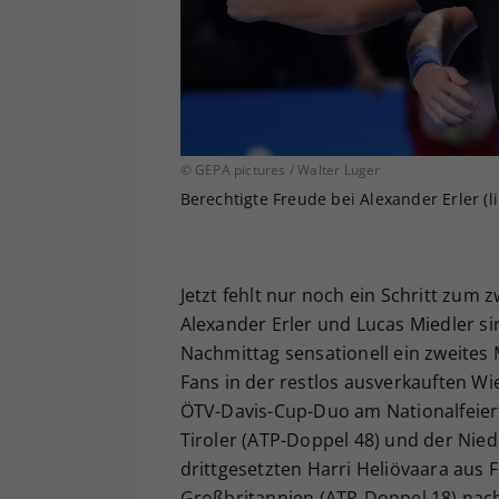
© GEPA pictures / Walter Luger
Berechtigte Freude bei Alexander Erler (l
Jetzt fehlt nur noch ein Schritt zum
Alexander Erler und Lucas Miedler 
Nachmittag sensationell ein zweites
Fans in der restlos ausverkauften Wie
ÖTV-Davis-Cup-Duo am Nationalfeiert
Tiroler (ATP-Doppel 48) und der Nie
drittgesetzten Harri Heliövaara aus
Großbritannien (ATP-Doppel 18) nac