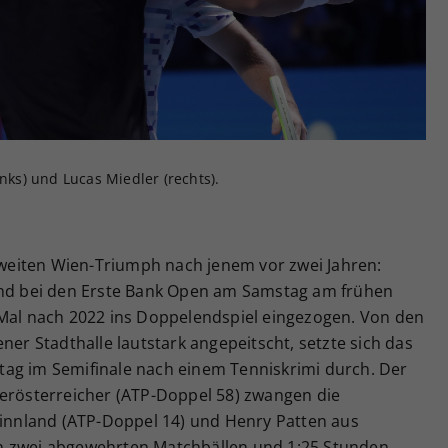
Zweck
generierte ID, für die historische Speicherung
Ihrer vorgenommen Einstellungen, falls der
Webseiten-Betreiber dies eingestellt hat.
inks) und Lucas Miedler (rechts).
 zweiten Wien-Triumph nach jenem vor zwei Jahren:
sind bei den Erste Bank Open am Samstag am frühen
 Mal nach 2022 ins Doppelendspiel eingezogen. Von den
ner Stadthalle lautstark angepeitscht, setzte sich das
ag im Semifinale nach einem Tenniskrimi durch. Der
derösterreicher (ATP-Doppel 58) zwangen die
 Finnland (ATP-Doppel 14) und Henry Patten aus
h zwei abgewehrten Matchbällen und 1:25 Stunden