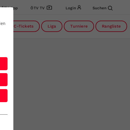
ÖTV App
ÖTV TV
Login
Suchen
den
DC-Tickets
Liga
Turniere
Rangliste