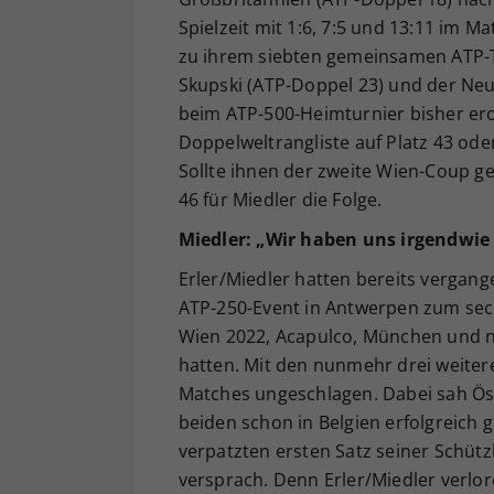
Spielzeit mit 1:6, 7:5 und 13:11 im M
zu ihrem siebten gemeinsamen ATP-Ti
Skupski (ATP-Doppel 23) und der Neu
beim ATP-500-Heimturnier bisher ero
Doppelweltrangliste auf Platz 43 oder
Sollte ihnen der zweite Wien-Coup ge
46 für Miedler die Folge.
Miedler: „Wir haben uns irgendwie
Erler/Miedler hatten bereits vergan
ATP-250-Event in Antwerpen zum sec
Wien 2022, Acapulco, München und no
hatten. Mit den nunmehr drei weitere
Matches ungeschlagen. Dabei sah Öst
beiden schon in Belgien erfolgreich 
verpatzten ersten Satz seiner Schützl
versprach. Denn Erler/Miedler verlor