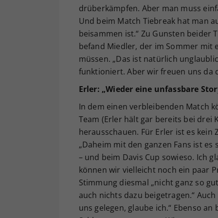
drüberkämpfen. Aber man muss einfa
Und beim Match Tiebreak hat man au
beisammen ist.“ Zu Gunsten beider T
befand Miedler, der im Sommer mit 
müssen. „Das ist natürlich unglaubli
funktioniert. Aber wir freuen uns da 
Erler: „Wieder eine unfassbare Stor
In dem einen verbleibenden Match kön
Team (Erler hält gar bereits bei drei
herausschauen. Für Erler ist es kein 
„Daheim mit den ganzen Fans ist es 
– und beim Davis Cup sowieso. Ich gl
können wir vielleicht noch ein paar P
Stimmung diesmal „nicht ganz so gut
auch nichts dazu beigetragen.“ Auch 
uns gelegen, glaube ich.“ Ebenso an b