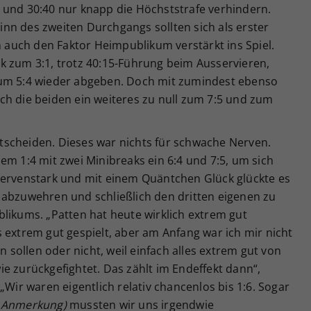
 und 30:40 nur knapp die Höchststrafe verhindern.
nn des zweiten Durchgangs sollten sich als erster
auch den Faktor Heimpublikum verstärkt ins Spiel.
k zum 3:1, trotz 40:15-Führung beim Ausservieren,
zum 5:4 wieder abgeben. Doch mit zumindest ebenso
ch die beiden ein weiteres zu null zum 7:5 und zum
scheiden. Dieses war nichts für schwache Nerven.
em 1:4 mit zwei Minibreaks ein 6:4 und 7:5, um sich
Nervenstark und mit einem Quäntchen Glück glückte es
 abzuwehren und schließlich den dritten eigenen zu
likums. „Patten hat heute wirklich extrem gut
 extrem gut gespielt, aber am Anfang war ich mir nicht
n sollen oder nicht, weil einfach alles extrem gut von
e zurückgefightet. Das zählt im Endeffekt dann“,
„Wir waren eigentlich relativ chancenlos bis 1:6. Sogar
; Anmerkung)
mussten wir uns irgendwie