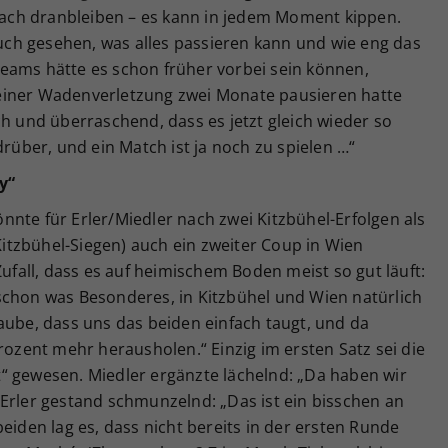
ch dranbleiben – es kann in jedem Moment kippen.
ch gesehen, was alles passieren kann und wie eng das
eams hätte es schon früher vorbei sein können,
einer Wadenverletzung zwei Monate pausieren hatte
ch und überraschend, dass es jetzt gleich wieder so
drüber, und ein Match ist ja noch zu spielen …“
y“
nte für Erler/Miedler nach zwei Kitzbühel-Erfolgen als
 Kitzbühel-Siegen) auch ein zweiter Coup in Wien
Zufall, dass es auf heimischem Boden meist so gut läuft:
schon was Besonderes, in Kitzbühel und Wien natürlich
aube, dass uns das beiden einfach taugt, und da
rozent mehr herausholen.“ Einzig im ersten Satz sei die
“ gewesen. Miedler ergänzte lächelnd: „Da haben wir
Erler gestand schmunzelnd: „Das ist ein bisschen an
eiden lag es, dass nicht bereits in der ersten Runde