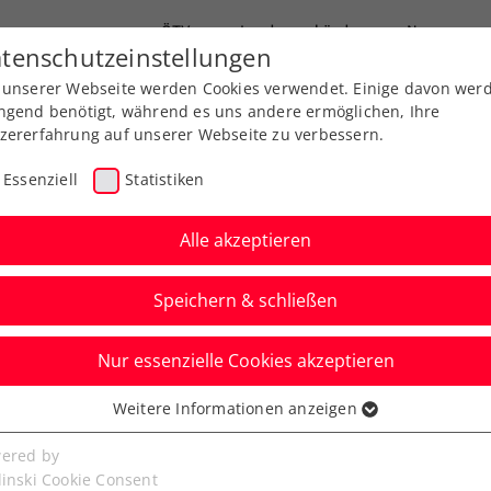
ÖTV
Landesverbände
News
tenschutzeinstellungen
 unserer Webseite werden Cookies verwendet. Einige davon wer
Ausbildung
Services
Über uns
ngend benötigt, während es uns andere ermöglichen, Ihre
zererfahrung auf unserer Webseite zu verbessern.
Essenziell
Statistiken
Alle akzeptieren
Speichern & schließen
Nur essenzielle Cookies akzeptieren
n: Erler/Miedler nach
Weitere Informationen anzeigen
ssenziell
ien-Triumph
senzielle Cookies werden für grundlegende Funktionen der
ered by
bseite benötigt. Dadurch ist gewährleistet, dass die Webseite
linski Cookie Consent