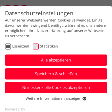
Zurück zur Newsübersicht
Datenschutzeinstellungen
Vorarlberger Tennisverband
Auf unserer Webseite werden Cookies verwendet. Einige
davon werden zwingend benötigt, während es uns andere
ermöglichen, Ihre Nutzererfahrung auf unserer Webseite
zu verbessern.
Turniere
ATP
Essenziell
Statistiken
Erste Bank Open: 78.000
Fans und
Alle akzeptieren
Vertragsverlängerung mit
Speichern & schließen
Erste Bank
Nur essenzielle Cookies akzeptieren
Das ATP-Turnier in Wien verzeichnet auch
2024 einen Rekord und darf weiter mit
Weitere Informationen anzeigen
Essenziell
seinem Hauptsponsor planen.
Essenzielle Cookies werden für grundlegende
Powered by