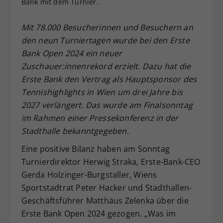
Bank mit dem Turnier.
Dieser Wert speichert Ihre Consent-
Einstellungen. Unter anderem eine
Mit 78.000 Besucherinnen und Besuchern an
zufällig generierte ID, für die
den neun Turniertagen wurde bei den Erste
Zweck
historische Speicherung Ihrer
Bank Open 2024 ein neuer
vorgenommen Einstellungen, falls der
Zuschauer:innenrekord erzielt. Dazu hat die
Webseiten-Betreiber dies eingestellt
hat.
Erste Bank den Vertrag als Hauptsponsor des
Tennishighlights in Wien um drei Jahre bis
2027 verlängert. Das wurde am Finalsonntag
im Rahmen einer Pressekonferenz in der
Stadthalle bekanntgegeben.
Eine positive Bilanz haben am Sonntag
Turnierdirektor Herwig Straka, Erste-Bank-CEO
Gerda Holzinger-Burgstaller, Wiens
Sportstadtrat Peter Hacker und Stadthallen-
Geschäftsführer Matthäus Zelenka über die
Erste Bank Open 2024 gezogen. „Was im