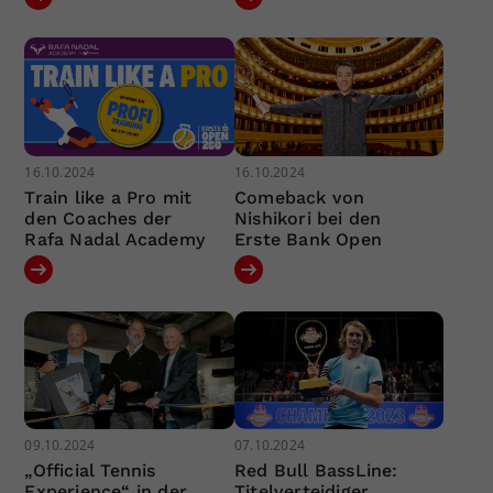
16.10.2024
16.10.2024
Train like a Pro mit
Comeback von
den Coaches der
Nishikori bei den
Rafa Nadal Academy
Erste Bank Open
09.10.2024
07.10.2024
„Official Tennis
Red Bull BassLine:
Experience“ in der
Titelverteidiger