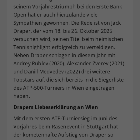
seinem Vorjahrestriumph bei den Erste Bank
Dieser Wert speichert Ihre Consent-
Open hat er auch hierzulande viele
Einstellungen. Unter anderem eine
zufällig generierte ID, für die
Sympathien gewonnen. Die Rede ist von Jack
Zweck
historische Speicherung Ihrer
Draper, der vom 18. bis 26. Oktober 2025
vorgenommen Einstellungen, falls der
versuchen wird, seinen Titel beim heimischen
Webseiten-Betreiber dies eingestellt
Tennishighlight erfolgreich zu verteidigen.
hat.
Neben Draper schlagen in diesem Jahr mit
Andrey Rublev (2020), Alexander Zverev (2021)
und Daniil Medvedev (2022) drei weitere
Topstars auf, die sich bereits in die Siegerliste
des ATP-500-Turniers in Wien eingetragen
haben.
Drapers Liebeserklärung an Wien
Mit dem ersten ATP-Turniersieg im Juni des
Vorjahres beim Rasenevent in Stuttgart hat
der kometenhafte Aufstieg von Draper so