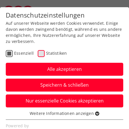
Zurück zur Newsübersicht
Datenschutzeinstellungen
Vorarlberger Tennisverband
Auf unserer Webseite werden Cookies verwendet. Einige
davon werden zwingend benötigt, während es uns andere
ermöglichen, Ihre Nutzererfahrung auf unserer Webseite
zu verbessern.
Turniere
ATP
Essenziell
Statistiken
Draper peilt nächsten
Titelcoup bei den Erste
Alle akzeptieren
Bank Open an
Speichern & schließen
Drei weitere Sieger des Wiener
Nur essenzielle Cookies akzeptieren
Tennishighlights sind ebenfalls beim ATP-
500-Turnier am Start.
Weitere Informationen anzeigen
Essenziell
Verfasst von: Presseaussendung / Redaktion, 03.07.2025
Essenzielle Cookies werden für grundlegende
Powered by