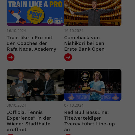
16.10.2024
16.10.2024
Train like a Pro mit
Comeback von
den Coaches der
Nishikori bei den
Rafa Nadal Academy
Erste Bank Open
09.10.2024
07.10.2024
„Official Tennis
Red Bull BassLine:
Experience“ in der
Titelverteidiger
Wiener Stadthalle
Zverev führt Line-up
eröffnet
an